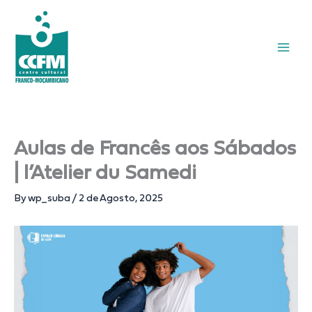
Skip
to
content
Aulas de Francês aos Sábados
| l’Atelier du Samedi
By
wp_suba
/
2 de Agosto, 2025