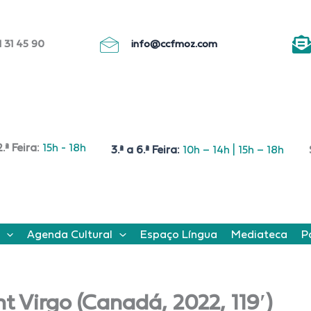
 31 45 90
info@ccfmoz.com
2.ª Feira:
15h - 18h
3.ª a 6.ª Feira:
10h – 14h | 15h – 18h
Agenda Cultural
Espaço Língua
Mediateca
P
 Virgo (Canadá, 2022, 119′)