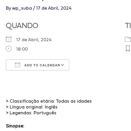
By
wp_suba
/
17 de Abril, 2024
QUANDO
T
17 de Abril, 2024
18:00
ADD TO CALENDAR
Download ICS
Google Calendar
> Classificação etária: Todas as idades
> Língua original: Inglês
> Legendas: Português
Sinopse: