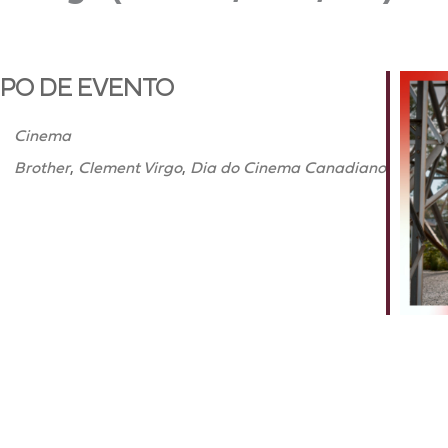
IPO DE EVENTO
Cinema
Brother
,
Clement Virgo
,
Dia do Cinema Canadiano
iCalendar
Office 365
Outl