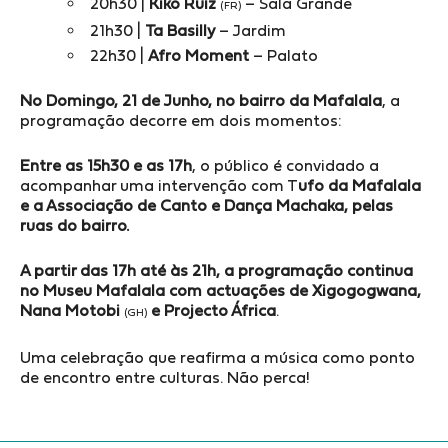
20h30 |
Kiko Ruiz
– Sala Grande
(FR)
21h30 |
Ta Basilly
– Jardim
22h30 |
Afro Moment
– Palato
No Domingo, 21 de Junho, no bairro da Mafalala
, a
programação decorre em dois momentos:
Entre as 15h30 e as 17h
, o público é convidado a
acompanhar uma intervenção com T
ufo da Mafalala
e a Associação de Canto e Dança Machaka, pelas
ruas do bairro.
A partir das 17h até às 21h, a programação continua
no Museu Mafalala com actuações de Xigogogwana,
Nana Motobi
e Projecto África
.
(GH)
Uma celebração que reafirma a música como ponto
de encontro entre culturas. Não perca!