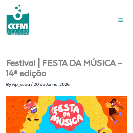
Skip
to
content
Festival | FESTA DA MÚSICA –
14ª edição
By
wp_suba
/
20 de Junho, 2026