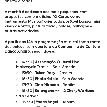
aberto a todos.
A manhã é dedicada aos mais pequenos
, com
propostas como a oficina “
O Corpo como
Instrumento Musical”, orientada por Xixel Langa
,
mini
chefs
de pizza, pintura facial, balões, palhaços e
outras actividades.
A partir das 14h
, a programação musical toma conta
dos palcos, com
abertura da Companhia de Canto e
Dança Xindiro
, seguindo-se:
14h30 |
Associação Cultural Hodi
–
Makwayela Tracks – Sala Grande
15h30 |
Rukan Rosy
– Jardim
16h30 |
Bhaka Yafole
– Sala Grande
17h30 |
Dino Miranda
– Jardim
18h30 |
Salangane
& Cheny Wa Gune
–
(REU)
Sala Grande
19h30 |
Yadah Angel
– Jardim