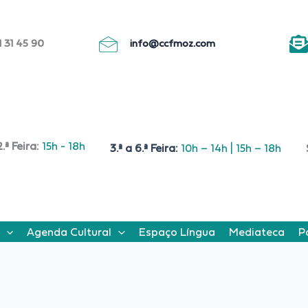
 31 45 90
info@ccfmoz.com
2.ª Feira:
15h - 18h
3.ª a 6.ª Feira:
10h – 14h | 15h – 18h
Agenda Cultural
Espaço Língua
Mediateca
P