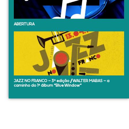
ABERTURA
JAZZ NO FRANCO – 3ª edição // WALTER MABAS – a
caminho do 1º álbum “Blue Window”