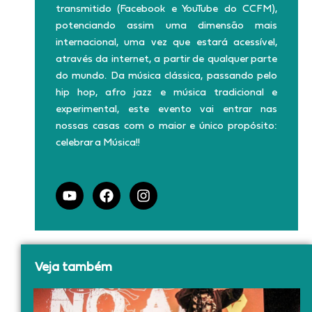
transmitido (Facebook e YouTube do CCFM),
potenciando assim uma dimensão mais
internacional, uma vez que estará acessível,
através da internet, a partir de qualquer parte
do mundo. Da música clássica, passando pelo
hip hop, afro jazz e música tradicional e
experimental, este evento vai entrar nas
nossas casas com o maior e único propósito:
celebrar a Música!!
Y
F
I
o
a
n
u
c
s
t
e
t
u
b
a
b
o
g
Veja também
e
o
r
k
a
m