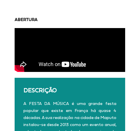
ABERTURA
DESCRIÇÃO
A FESTA DA MÚSICA é uma grande festa
popular que existe em França há quase 4
décadas. A sua realização na cidade de Maputo
instalou-se desde 2013 como um evento anual,