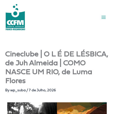
Skip
to
content
Cineclube | O L É DE LÉSBICA,
de Juh Almeida | COMO
NASCE UM RIO, de Luma
Flores
By
wp_suba
/
7 de Julho, 2026