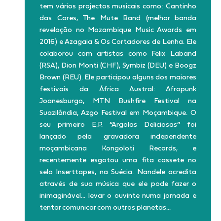
tem vários projectos musicais como: Cantinho
das Cores, The Mute Band (melhor banda
revelação no Mozambique Music Awards em
2016) e Azagaia & Os Cortadores de Lenha. Ele
colaborou com artistas como Felix Laband
(RSA), Dion Monti (CHF), Symbiz (DEU) e Boogz
Brown (REU). Ele participou alguns dos maiores
festivais da África Austral: Afropunk
Joanesburgo, MTN Bushfire Festival na
Suazilândia, Azgo Festival em Moçambique. O
seu primeiro E.P. “Argolas Deliciosas” foi
lançado pela gravadora independente
moçambicana Kongoloti Records, e
recentemente esgotou uma fita cassete no
selo Inserttapes, na Suécia. Nandele acredita
através de sua música que ele pode fazer o
inimaginável… levar o ouvinte numa jornada e
tentar comunicar com outros planetas…