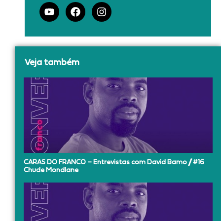
Y
F
I
o
a
n
u
c
s
t
e
t
u
b
a
b
o
g
Veja também
e
o
r
k
a
m
CARAS DO FRANCO – Entrevistas com David Bamo // #16
Chude Mondlane